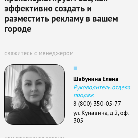
Нажимая кнопку, вы подтверждаете
согласие на
обработку персональных
данных
Оставить заявку
Помогаем бизнесу достигать
амбициозных целей, расширяем
возможности наших клиентов