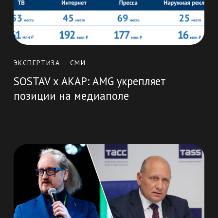
( соцсети )
Следите за нами в
социальных сетях
YouTube
VK
Adpass
О нас
Города
Проекты
Услуги
Контакты
Карьера
Блог
VK
Adpass