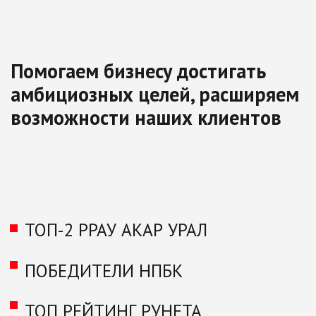
для более 600
клиентов
ПАО ВИЗ
МАОУ Лицей № 11
(1)
(2)
x4
фотоконтент
общий рекламный
рост трафика на
четырех
видеоролик и отдельные
сайт
брендов ПАО
для Donna Vanna, Reimar,
(с 0–10 до 40+
ВИЗ
Tevro, Antika
визитов в день)