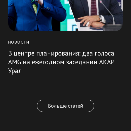
написать
позвонить
office@artnt.ru
8 800 350 05 77
Хотите, чтобы мы сделали вам проект?
Смело заполняйте форму, и мы свяжемся с
вами.
ФИО
Почта
Отправить
Нажимая кнопку, вы подтверждаете согласие на
обработку персональных данных
Политика
Сайт сделали
конфиденциальности
в Punks