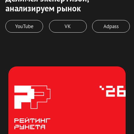
НОВОСТИ
В центре планирования: два голоса
AMG на ежегодном заседании АКАР
Урал
Больше статей