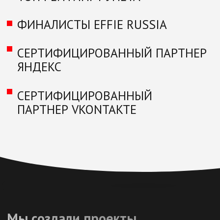
Больше кейсов
Делимся экспертизой,
анализируем рынок
YouTube
VK
Adpass