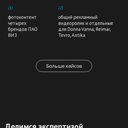
Уральские рекламисты вышли с
предложениями на губернатора
Свердловской области
ЭКСПЕРТИЗА
СМИ
SOSTAV x АКАР: AMG укрепляет
позиции на медиаполе