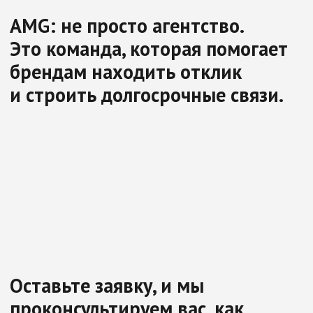
Оставьте заявку, и мы
проконсультируем вас, как
эффективно создать и
разместить рекламу в вашем
городе
свяжитесь с менеджером
Шабунина Елена
Руководитель отдела
продаж
8 (800) 350-05-77
ул. Кунавина, д.2, оф.
305
или отправьте заявку