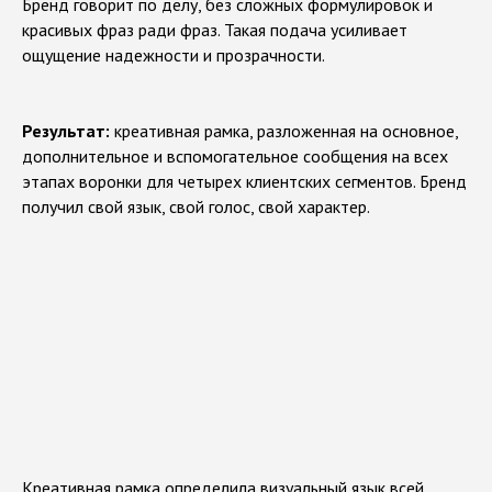
Бренд говорит по делу, без сложных формулировок и
В
е
р
д
и
к
т
A
M
G
:
красивых фраз ради фраз. Такая подача усиливает
ощущение надежности и прозрачности.
Результат:
креативная рамка, разложенная на основное,
дополнительное и вспомогательное сообщения на всех
этапах воронки для четырех клиентских сегментов. Бренд
получил свой язык, свой голос, свой характер.
Креативная рамка определила визуальный язык всей