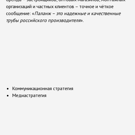
организаций и частных клиентов – точное и чёткое
сообщение: «
Паланж – это надежные и качественные
трубы российского производителя
».
З
а
д
а
ч
и
,
р
е
ш
а
е
м
ы
е
п
р
о
е
к
т
о
м
Коммуникационная стратегия
Медиастратегия
Э
Т
А
П
I
: