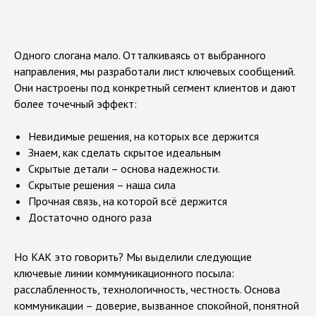
Одного слогана мало. Отталкиваясь от выбранного
направления, мы разработали лист ключевых сообщений.
Э
Т
А
П
I
I
I
:
Они настроены под конкретный сегмент клиентов и дают
м
а
с
ш
т
а
б
и
р
о
в
а
н
и
е
более точечный эффект:
Невидимые решения, на которых все держится
Знаем, как сделать скрытое идеальным
Скрытые детали – основа надежности.
Скрытые решения – наша сила
Прочная связь, на которой всё держится
Достаточно одного раза
Но КАК это говорить? Мы выделили следующие
ключевые линии коммуникационного посыла:
расслабленность, технологичность, честность. Основа
коммуникации – доверие, вызванное спокойной, понятной