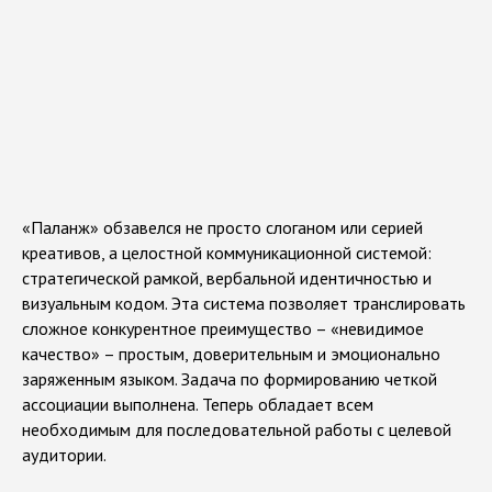
написать
позвонить
office@artnt.ru
8 800 350 05 77
Хотите, чтобы мы сделали вам проект?
Смело заполняйте форму, и мы свяжемся с
вами.
ФИО
«Паланж» обзавелся не просто слоганом или серией
креативов, а целостной коммуникационной системой:
стратегической рамкой, вербальной идентичностью и
Почта
визуальным кодом. Эта система позволяет транслировать
сложное конкурентное преимущество – «невидимое
Отправить
качество» – простым, доверительным и эмоционально
заряженным языком. Задача по формированию четкой
Нажимая кнопку, вы подтверждаете согласие на
ассоциации выполнена. Теперь обладает всем
обработку персональных данных
необходимым для последовательной работы с целевой
аудитории.
Политика
Сайт сделали