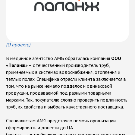
(О проекте)
В медийное агентство AMG обратилась компания
ООО
«Паланж»
– отечественный производитель труб,
применяемых в системах водоснабжения, отопления и
теплых полах. Специфика отрасли клиента заключается в
том, что на рынке немало подделок и одинаковой
продукции, продаваемой под разными товарными
марками. Так, покупателю сложно проверить подлинность
У
с
л
у
г
и
,
о
к
а
з
ы
в
а
е
м
ы
е
м
е
д
и
й
н
ы
м
труб, их свойства и выбрать качественного поставщика.
а
г
е
н
т
с
т
в
о
м
A
M
G
Специалистам AMG предстояло помочь организации
сформировать и донести до ЦА
бренда – застройщиков, оптовых магазинов, монтажных