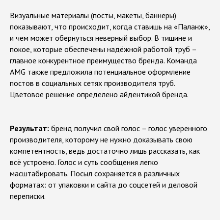
Визуальные материалы (посты, макеты, баннеры)
показывают, что происходит, когда ставишь на «Паланж»,
и чем может обернуться неверный выбор. В тишине и
покое, которые обеспечены надёжной работой труб –
главное конкурентное преимущество бренда. Команда
AMG также предложила потенциальное оформление
постов в социальных сетях производителя труб.
Цветовое решение определено айдентикой бренда.
Результат:
бренд получил свой голос – голос уверенного
О нас
Города
Проекты
производителя, которому не нужно доказывать свою
Услуги
Контакты
Карьера
компетентность, ведь достаточно лишь рассказать, как
всё устроено. Голос и суть сообщения легко
Блог
масштабировать. Посыл сохраняется в различных
форматах: от упаковки и сайта до соцсетей и деловой
переписки.
VK
Adpass