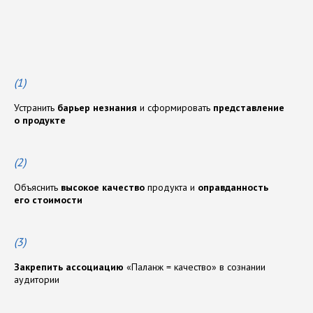
п
л
а
ц
д
а
р
м
п
о
з
и
ц
и
о
н
и
р
о
в
а
н
и
я
(1)
Устранить
барьер незнания
и сформировать
представление
о продукте
(2)
Объяснить
высокое качество
продукта и
оправданность
его стоимости
(3)
Закрепить ассоциацию
«Паланж = качество» в сознании
аудитории