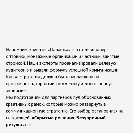
Э
Т
А
П
I
I
:
р
а
з
в
е
р
т
ы
в
а
н
и
е
Напомним, клиенты «Паланжа» – это девелоперы,
оптовики, монтажные организации и частники, занятые
стройкой. Наши эксперты проанализировали целевую
аудиторию и вывели формулу успешной коммуникации.
Канва стратегии должна быть направлена на
прозрачность, гарантии, поддержку и долгосрочную
экономию.
Мы подготовили для партнеров пул обоснованных
креативных рамок, которые можно развернуть в
коммуникационную стратегию. Его выбор остановился на
следующей:
«Скрытые решения. Безупречный
результат»
.