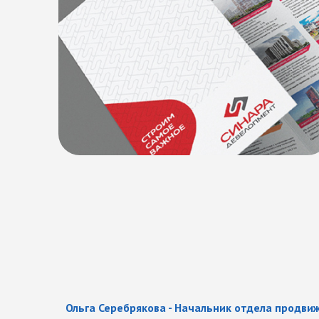
К
о
м
м
е
н
т
а
р
и
й
з
а
к
а
з
ч
и
к
а
Ольга Серебрякова - Начальник отдела продв