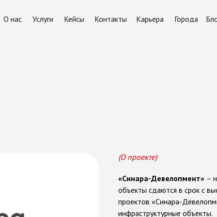
О нас
Услуги
Кейсы
Контакты
Карьера
Города
Бл
н
т
(О проекте)
«Синара-Девелопмент»
– 
объекты сдаются в срок с в
проектов «Синара-Девелопме
инфраструктурные объекты.