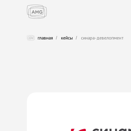
главная
кейсы
cинара-девелопмент
/
/
C
и
н
а
р
а
-
Д
е
в
е
л
о
п
м
е