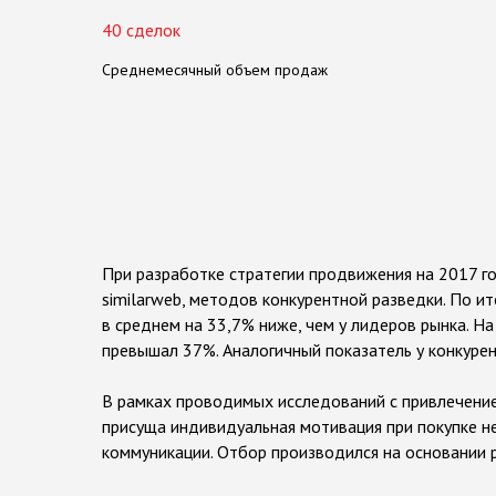
40 сделок
Среднемесячный объем продаж
Р
е
з
у
л
ь
т
а
т
ы
р
а
б
о
т
ы
При разработке стратегии продвижения на 2017 г
similarweb, методов конкурентной разведки. По 
в среднем на 33,7% ниже, чем у лидеров рынка. Н
превышал 37%. Аналогичный показатель у конкуре
В рамках проводимых исследований с привлечени
присуща индивидуальная мотивация при покупке н
коммуникации. Отбор производился на основании 