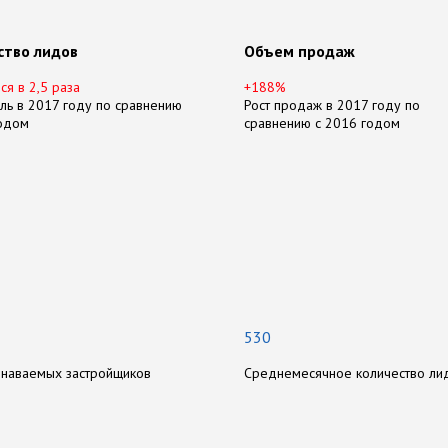
ство лидов
Объем продаж
ся в 2,5 раза
+188%
ль в 2017 году по сравнению
Рост продаж в 2017 году по
годом
сравнению с 2016 годом
л
е
р
а
б
о
т
ы
с
A
M
G
530
знаваемых застройщиков
Среднемесячное количество ли