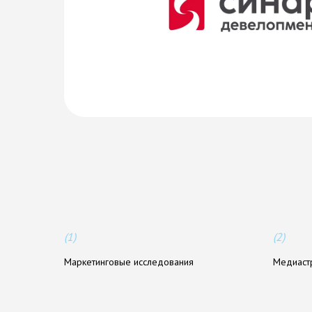
У
с
л
у
г
и
,
о
к
а
з
ы
в
а
е
м
ы
е
м
е
(1)
(2)
Маркетинговые исследования
Медиаст