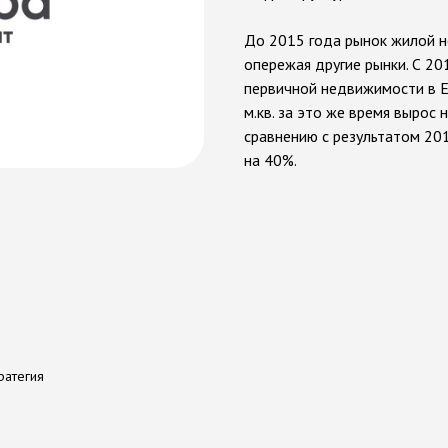
До 2015 года рынок жилой н
опережая другие рынки. С 20
первичной недвижимости в Е
м.кв. за это же время вырос
сравнению с результатом 201
на 40%.
д
и
й
н
ы
м
а
г
е
н
т
с
т
в
о
м
A
M
G
ратегия