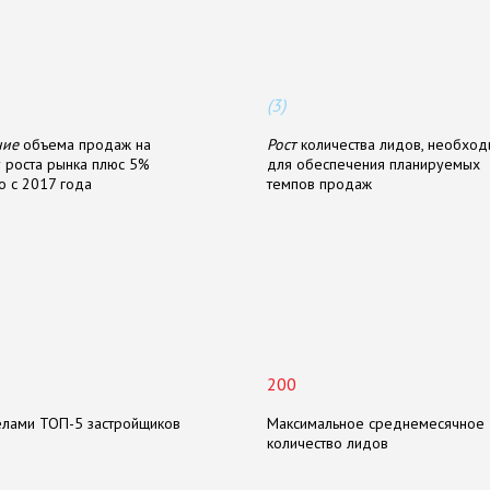
к
т
о
м
(3)
ние
объема продаж на
Рост
количества лидов, необхо
 роста рынка плюс 5%
для обеспечения планируемых
 с 2017 года
темпов продаж
р
о
е
к
т
а
200
елами ТОП-5 застройщиков
Максимальное среднемесячное
количество лидов