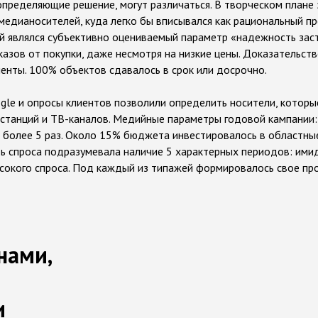
определяющие решение, могут различаться. В творческом плане 
дианосителей, куда легко бы вписывался как рациональный про
й являлся субъективно оцениваемый параметр «надежность зас
казов от покупки, даже несмотря на низкие цены. Доказательс
енты. 100% объектов сдавалось в срок или досрочно.
ogle и опросы клиентов позволили определить носители, которы
станций и ТВ-каналов. Медийные параметры годовой кампании: 1
а более 5 раз. Около 15% бюджета инвестировалось в областны
ть спроса подразумевала наличие 5 характерных периодов: ими
сокого спроса. Под каждый из типажей формировалось свое пр
нами,
и