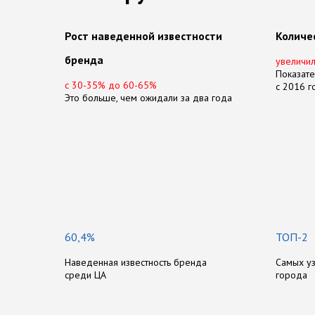
Рост наведенной известности
Количе
бренда
увеличил
Показате
с 30-35% до 60-65%
с 2016 
Это больше, чем ожидали за два года
П
о
к
а
з
а
т
е
л
и
п
р
о
е
к
т
а
п
о
с
60,4%
ТОП-2
Наведенная известность бренда
Самых у
среди ЦА
города