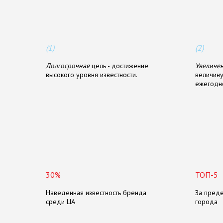
З
а
д
а
ч
и
,
р
е
ш
а
е
м
ы
е
п
р
о
е
(1)
(2)
Долгосрочная
цель - достижение
Увеличе
высокого уровня известности.
величину
ежегодно
Н
а
ч
а
л
ь
н
ы
е
п
о
к
а
з
а
т
е
л
и
п
30%
ТОП-5
Наведенная известность бренда
За пред
среди ЦА
города