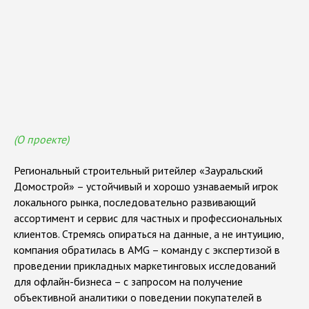
(О проекте)
Региональный строительный ритейлер «Зауральский
Домострой» – устойчивый и хорошо узнаваемый игрок
локального рынка, последовательно развивающий
У
с
л
у
г
и
,
о
к
а
з
ы
в
а
е
м
ы
е
м
е
д
и
й
н
ы
м
ассортимент и сервис для частных и профессиональных
а
г
е
н
т
с
т
в
о
м
A
M
G
клиентов. Стремясь опираться на данные, а не интуицию,
компания обратилась в AMG – команду с экспертизой в
проведении прикладных маркетинговых исследований
для офлайн-бизнеса – с запросом на получение
объективной аналитики о поведении покупателей в