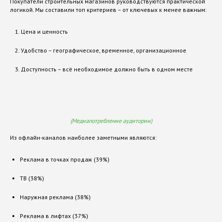
Покупатели строительных магазинов руководствуются практической
логикой. Мы составили топ критериев – от ключевых к менее важным:
В
е
р
д
и
к
т
A
M
G
Цена и ценность
Удобство – географическое, временное, организационное
Доступность – всё необходимое должно быть в одном месте
(Медиапотребление аудитории)
Из офлайн-каналов наиболее заметными являются:
Реклама в точках продаж (39%)
ТВ (38%)
Наружная реклама (38%)
Реклама в лифтах (37%)