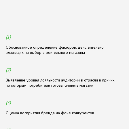
Р
е
з
у
л
ь
т
а
т
ы
р
а
б
о
т
ы
(1)
Обоснованное определение факторов, действительно
влияющих на выбор строительного магазина
(2)
Выявление уровня лояльности аудитории в отрасли и причин,
по которым потребители готовы сменить магазин
(3)
Оценка восприятия бренда на фоне конкурентов