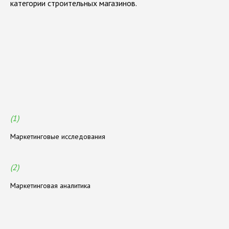
категории строительных магазинов.
З
а
д
а
ч
и
,
р
е
ш
а
е
м
ы
е
п
р
о
е
к
т
о
м
(1)
Маркетинговые исследования
(2)
Маркетинговая аналитика