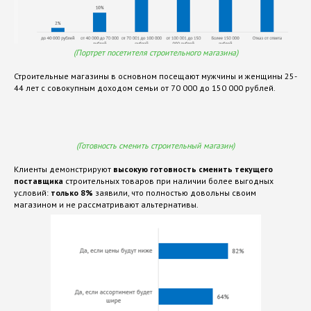
Смело заполняйте форму, и мы свяжемся с
вами.
ФИО
(Портрет посетителя строительного магазина)
Строительные магазины в основном посещают мужчины и женщины 25-
Почта
44 лет с совокупным доходом семьи от 70 000 до 150 000 рублей.
Отправить
(Готовность сменить строительный магазин)
Нажимая кнопку, вы подтверждаете согласие на
Клиенты демонстрируют
высокую готовность сменить текущего
обработку персональных данных
поставщика
строительных товаров при наличии более выгодных
условий:
только 8%
заявили, что полностью довольны своим
магазином и не рассматривают альтернативы.
Политика
Сайт сделали
конфиденциальности
в Punks
AMG