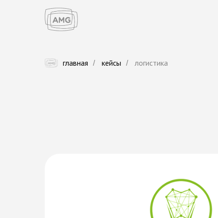
главная
кейсы
логистика
/
/
С
т
о
м
а
т
о
л
о
г
и
я
«
Л
о
г