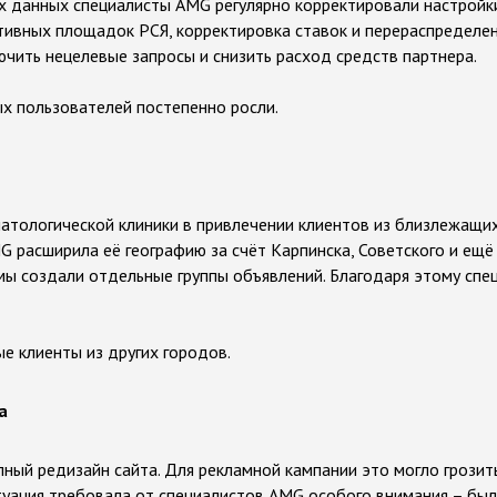
х данных специалисты AMG регулярно корректировали настройк
тивных площадок РСЯ, корректировка ставок и перераспределе
чить нецелевые запросы и снизить расход средств партнера.
ых пользователей постепенно росли.
атологической клиники в привлечении клиентов из близлежащих
G расширила её географию за счёт Карпинска, Советского и ещё
ы создали отдельные группы объявлений. Благодаря этому спе
е клиенты из других городов.
а
ный редизайн сайта. Для рекламной кампании это могло грозит
Ситуация требовала от специалистов AMG особого внимания – б