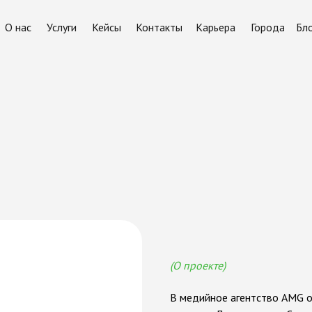
О нас
Услуги
Кейсы
Контакты
Карьера
Города
Бл
и
с
т
и
к
а
»
(О проекте)
В медийное агентство AMG о