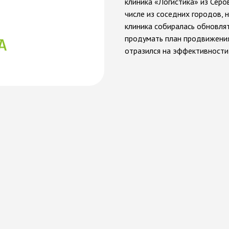
клиника «Логистика» из Серов
числе из соседних городов, 
клиника собиралась обновля
продумать план продвижения
отразился на эффективности
д
и
й
н
ы
м
а
г
е
н
т
с
т
в
о
м
A
M
G