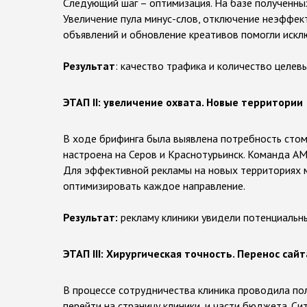
Следующий шаг – оптимизация. На базе полученны
Увеличение пула минус-слов, отключение неэффек
объявлений и обновление креативов помогли исклю
Результат
: качество трафика и количество целев
ЭТАП II: увеличение охвата. Новые территории
В ходе брифинга была выявлена потребность стом
настроена на Серов и Краснотурьинск. Команда AM
Для эффективной рекламы на новых территориях м
оптимизировать каждое направление.
Результат:
рекламу клиники увидели потенциальны
ЭТАП III: Хирургическая точность. Перенос сайт
В процессе сотрудничества клиника проводила пол
перейти на страницу клиники, и части бюджета. 