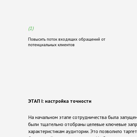
З
а
д
а
ч
и
,
р
е
ш
а
е
м
ы
е
п
р
о
е
(1)
Повысить поток входящих обращений от
потенциальных клиентов
Р
е
з
у
л
ь
т
а
т
ы
р
а
б
о
т
ы
ЭТАП I: настройка точности
На начальном этапе сотрудничества была запущена 
были тщательно отобраны целевые ключевые запро
характеристикам аудитории. Это позволило тарге