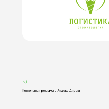
У
с
л
у
г
и
,
о
к
а
з
ы
в
а
е
м
ы
е
м
е
(1)
Контекстная реклама в Яндекс Директ