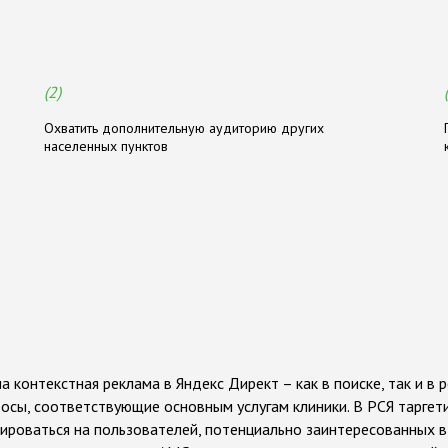
к
т
о
м
(2)
Охватить дополнительную аудиторию других
населенных пунктов
контекстная реклама в Яндекс Директ – как в поиске, так и в 
сы, соответствующие основным услугам клиники. В РСЯ таргети
тироваться на пользователей, потенциально заинтересованных 